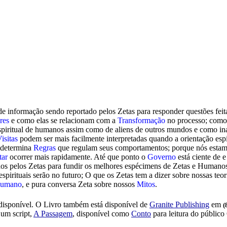
 de informação sendo reportado pelos Zetas para responder questões fei
res
e como elas se relacionam com a
Transformação
no processo; como
piritual de humanos assim como de aliens de outros mundos e como i
isitas
podem ser mais facilmente interpretadas quando a orientação esp
 determina
Regras
que regulam seus comportamentos; porque nós estamo
tar
ocorrer mais rapidamente. Até que ponto o
Governo
está ciente de e
s pelos Zetas para fundir os melhores espécimens de Zetas e Humanos,
espirituais serão no futuro; O que os Zetas tem a dizer sobre nossas teo
Humano
, e pura conversa Zeta sobre nossos
Mitos
.
isponível. O Livro também está disponível de
Granite Publishing
em
(
um script,
A Passagem
, disponível como
Conto
para leitura do públic