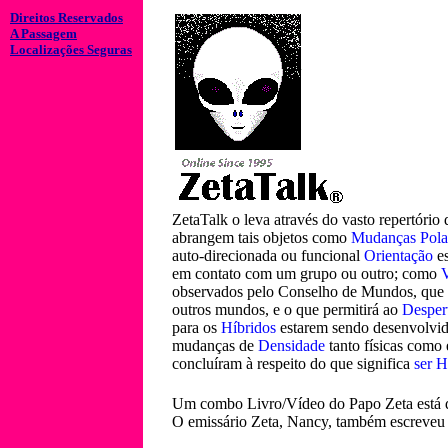
Direitos Reservados
A Passagem
Localizações Seguras
ZetaTalk o leva através do vasto repertório
abrangem tais objetos como
Mudanças Pola
auto-direcionada ou funcional
Orientação
es
em contato com um grupo ou outro; como
V
observados pelo Conselho de Mundos, que
outros mundos, e o que permitirá ao
Desper
para os
Híbridos
estarem sendo desenvolvido
mudanças de
Densidade
tanto físicas como 
concluíram à respeito do que significa
ser 
Um combo Livro/Vídeo do Papo Zeta está d
O emissário Zeta, Nancy, também escreveu 