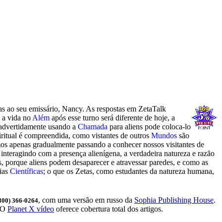
tas ao seu emissário, Nancy. As respostas em ZetaTalk
 a vida no
Além
após esse turno será diferente de hoje, a
nadvertidamente usando a
Chamada
para aliens pode coloca-lo
iritual é compreendida, como vistantes de outros
Mundos
são
s apenas gradualmente passando a conhecer nossos visitantes de
 interagindo com a presença alienígena, a verdadeira natureza e razão
 porque aliens podem desaparecer e atravessar paredes, e como as
rias
Científicas
; o que os Zetas, como estudantes da natureza humana,
, com uma versão em russo da
Sophia Publishing House
.
800) 366-0264
o O
Planet X vídeo
oferece cobertura total dos artigos.